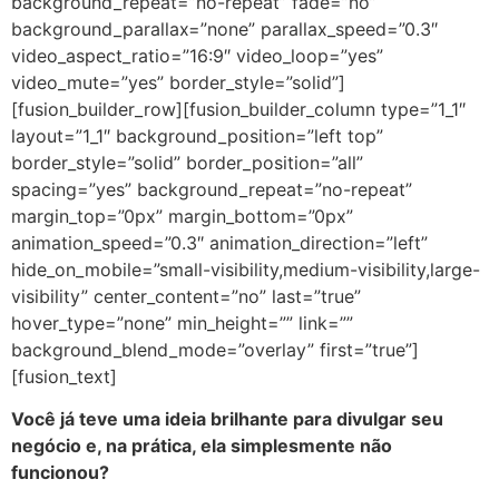
background_repeat=”no-repeat” fade=”no”
background_parallax=”none” parallax_speed=”0.3″
video_aspect_ratio=”16:9″ video_loop=”yes”
video_mute=”yes” border_style=”solid”]
[fusion_builder_row][fusion_builder_column type=”1_1″
layout=”1_1″ background_position=”left top”
border_style=”solid” border_position=”all”
spacing=”yes” background_repeat=”no-repeat”
margin_top=”0px” margin_bottom=”0px”
animation_speed=”0.3″ animation_direction=”left”
hide_on_mobile=”small-visibility,medium-visibility,large-
visibility” center_content=”no” last=”true”
hover_type=”none” min_height=”” link=””
background_blend_mode=”overlay” first=”true”]
[fusion_text]
Você já teve uma ideia brilhante para divulgar seu
negócio e, na prática, ela simplesmente não
funcionou?