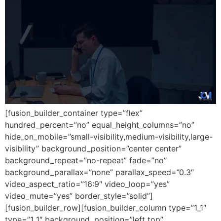
[fusion_builder_container type=”flex”
hundred_percent=”no” equal_height_columns=”no”
hide_on_mobile=”small-visibility,medium-visibility,large-
visibility” background_position=”center center”
background_repeat=”no-repeat” fade=”no”
background_parallax=”none” parallax_speed=”0.3″
video_aspect_ratio=”16:9″ video_loop=”yes”
video_mute=”yes” border_style=”solid”]
[fusion_builder_row][fusion_builder_column type=”1_1″
type=”1_1″ background_position=”left top”