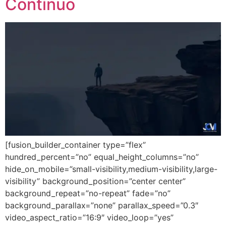
Contínuo
[fusion_builder_container type=”flex”
hundred_percent=”no” equal_height_columns=”no”
hide_on_mobile=”small-visibility,medium-visibility,large-
visibility” background_position=”center center”
background_repeat=”no-repeat” fade=”no”
background_parallax=”none” parallax_speed=”0.3″
video_aspect_ratio=”16:9″ video_loop=”yes”