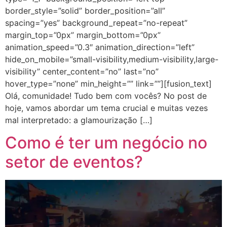
border_style=”solid” border_position=”all”
spacing=”yes” background_repeat=”no-repeat”
margin_top=”0px” margin_bottom=”0px”
animation_speed=”0.3″ animation_direction=”left”
hide_on_mobile=”small-visibility,medium-visibility,large-
visibility” center_content=”no” last=”no”
hover_type=”none” min_height=”” link=””][fusion_text]
Olá, comunidade! Tudo bem com vocês? No post de
hoje, vamos abordar um tema crucial e muitas vezes
mal interpretado: a glamourização […]
Como é ter um negócio no
setor de eventos?